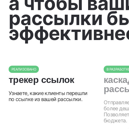
а чтобы ваш
рассылки б
эффективне
РЕАЛИЗОВАНО
В РАЗРАБОТК
трекер ссылок
каска
расс
Узнаете, какие клиенты перешли
по ссылке из вашей рассылки.
Отправляе
более деш
Позволяет
бюджета.