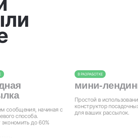
и
ыли
е
Е
В РАЗРАБОТКЕ
дная
мини-лендин
ылка
Простой в использован
конструктор посадочны
м сообщения, начиная с
для ваших рассылок.
евого способа.
 экономить до 60%