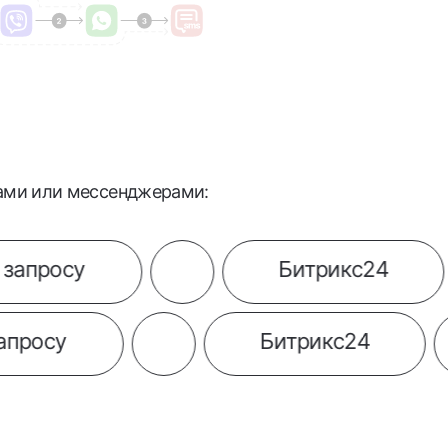
ами или мессенджерами:
су
Битрикс24
ы по запросу
Битрикс24