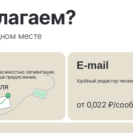
лагаем?
дном месте
E-mail
зможностью сегментации.
ше предложение.
Удобный редактор писем 
еля
от 0,022 ₽/соо