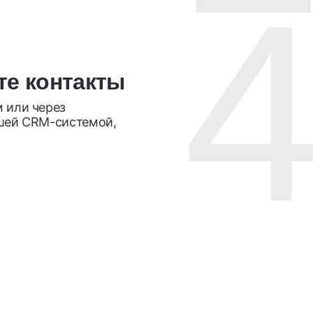
те контакты
 или через
шей CRM-системой,